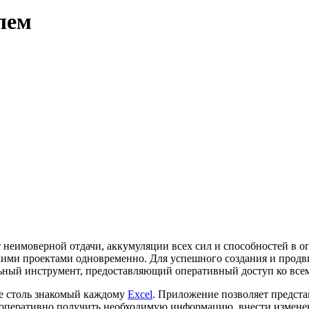
лем
т неимоверной отдачи, аккумуляции всех сил и способностей в о
ими проектами одновременно. Для успешного создания и продви
ный инструмент, предоставляющий оперативный доступ ко всем
бе столь знакомый каждому
Excel
. Приложение позволяет предст
 оперативно получить необходимую информацию, внести изменен