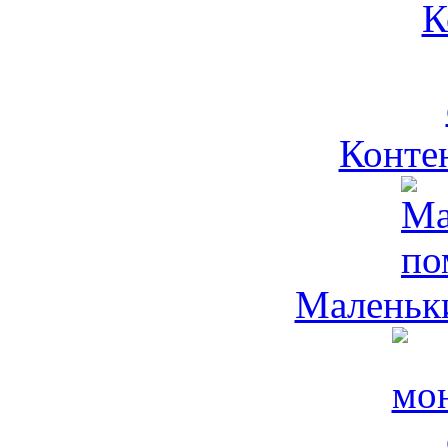
Контен
Маленьк